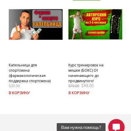
Капельница для
Курс тренировок на
спортсмена
мешке (БОКС) От
(фармакологическая
начинающего до
поддержка спортсмена)
продвинутого!
$
49.00
$
30.00
$
79.00
В КОРЗИНУ
В КОРЗИНУ