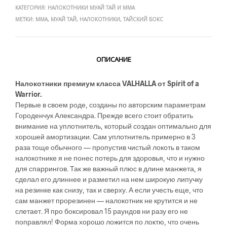
КАТЕГОРИЯ:
НАЛОКОТНИКИ МУАЙ ТАЙ И ММА
МЕТКИ:
ММА
,
МУАЙ ТАЙ
,
НАЛОКОТНИКИ
,
ТАЙСКИЙ БОКС
ОПИСАНИЕ
Налокотники премиум класса VALHALLA от Spirit of a
Warrior.
Первые в своем роде, созданы по авторским параметрам
Городенчук Александра. Прежде всего стоит обратить
внимание на уплотнитель, который создан оптимально для
хорошей амортизации. Сам уплотнитель примерно в 3
раза тоще обычного — пропустив чистый локоть в таком
налокотнике я не понес потерь для здоровья, что и нужно
для спаррингов. Так же важный плюс в длине манжета, я
сделал его длиннее и разметил на нем широкую липучку
на резинке как снизу, так и сверху. А если учесть еще, что
сам манжет прорезинен — налокотник не крутится и не
слетает. Я про боксировал 15 раундов ни разу его не
поправлял! Форма хорошо ложится по локтю, что очень