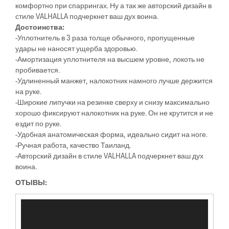
комфортно при спаррингах. Ну а так же авторский дизайн в
стиле VALHALLA подчеркнет ваш дух воина.
Достоинства:
-Уплотнитель в 3 раза толще обычного, пропущенные
удары не наносят ущерба здоровью.
-Амортизация уплотнителя на высшем уровне, локоть не
пробивается.
-Удлиненный манжет, налокотник намного лучше держится
на руке.
-Широкие липучки на резинке сверху и снизу максимально
хорошо фиксируют налокотник на руке. Он не крутится и не
ездит по руке.
-Удобная анатомическая форма, идеально сидит на ноге.
-Ручная работа, качество Таиланд.
-Авторский дизайн в стиле VALHALLA подчеркнет ваш дух
воина.
ОТЫВЫ:
Видеоплеер